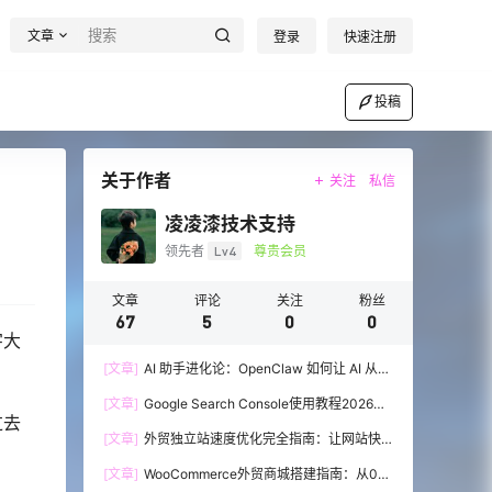
文章
登录
快速注册
投稿
关于作者
关注
私信
凌凌漆技术支持
领先者
Lv4
尊贵会员
文章
评论
关注
粉丝
67
5
0
0
字大
[文章]
AI 助手进化论：OpenClaw 如何让 AI 从
“会说话”到“会办事”
[文章]
Google Search Console使用教程2026：
过去
外贸SEO必备的免费神器
[文章]
外贸独立站速度优化完全指南：让网站快
到飞起
[文章]
WooCommerce外贸商城搭建指南：从0到