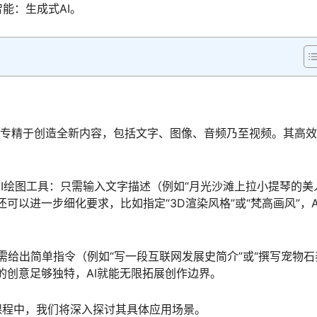
能：生成式AI。
支，专精于创造全新内容，包括文字、图像、音频乃至视频。其高
y这样的AI绘图工具：只需输入文字描述（例如“月光沙滩上拉小提琴的美
可以进一步细化要求，比如指定“3D渲染风格”或“梵高画风”，A
具。只需给出简单指令（例如“写一段互联网发展史简介”或“撰写宠物
的创意足够独特，AI就能无限拓展创作边界。
课程中，我们将深入探讨其具体应用场景。