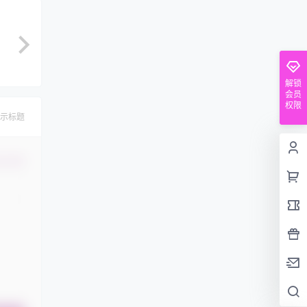
解锁
会员
权限
示标题
认修改