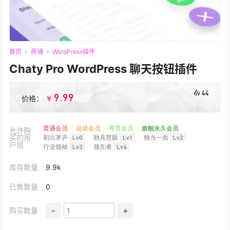
首页
>
商铺
>
WordPress插件
Chaty Pro WordPress 聊天按钮插件
44
9.99
￥
价格：
普通会员
超级会员
尊贵会员
旗舰永久会员
允许购
买的用
初出茅庐
Lv0
独具慧眼
Lv1
独当一面
Lv2
户组
行业领袖
Lv3
领先者
Lv4
库存数量
9.9k
已售数量
0
-
+
购买数量