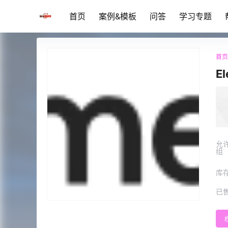
首页
案例&模板
问答
学习专题
首页
E
允
组
库
已