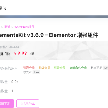
帮助
>
商铺
>
WordPress插件
lementsKit v3.6.9 – Elementor 增强组件
价格：
￥
19.99
9.99
￥
折扣价：
5折
普通会员
超级会员
尊贵会员
旗舰永久会员
初出茅庐
Lv
许购买的用户
领先者
Lv4
存数量
9.9k
售数量
1
权限不足
加入购物车