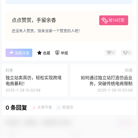
点点赞赏，手留余香
给TA打赏
还没有人赞赏，快来当第一个赞赏的人吧！
0
0
海报分享
收藏
举报
科普
科普
独立站卖高仿，轻松实现跨境
如何通过独立站打造仿品业
电商暴利！
务，突破传统电商限制
2025-1-28 10:32:58
2025-1-29 10:32:08
0 条回复
文章作者
管理员
A
M
欢迎您，新朋友，感谢参与互动！
确认修改