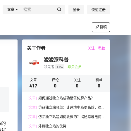
文章
登录
快速注册
投稿
关于作者
关注
私信
凌凌漆科普
领先者
Lv4
尊贵会员
文章
评论
关注
粉丝
417
0
0
0
，
[文章]
如何通过独立站成功销售仿牌产品？
[文章]
仿品独立站收单：让跨境电商更高效，稳
步发展！
[文章]
仿品独立站是如何收款的？揭秘跨境电商
适的
的收款技巧与流程
[文章]
外贸独立站的优势
尝试