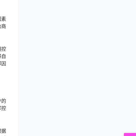
因素
给商
用控
得自
部因
户的
掌控
根据