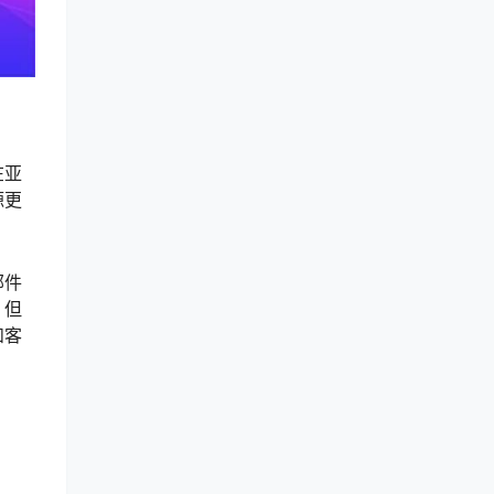
在亚
源更
邮件
，但
和客