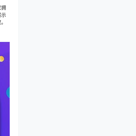
家拥
展示
权。