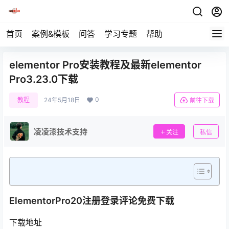
首页
案例&模板
问答
学习专题
帮助
elementor Pro安装教程及最新elementor
Pro3.23.0下载
0
教程
24年5月18日
前往下载
凌凌漆技术支持
关注
私信
ElementorPro20注册登录评论免费下载
下载地址