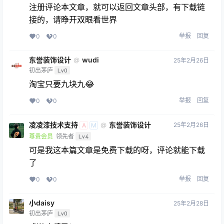
注册评论本文章，就可以返回文章头部，有下载链
接的，请睁开双眼看世界
举报
回复
0
0
东誉装饰设计
wudi
@
25年2月26日
初出茅庐
Lv0
淘宝只要九块九😂
举报
回复
0
0
凌凌漆技术支持
东誉装饰设计
25年2月26日
@
A
M
尊贵会员
领先者
Lv4
可是我这本篇文章是免费下载的呀，评论就能下载
了
举报
回复
0
0
小daisy
25年2月28日
初出茅庐
Lv0