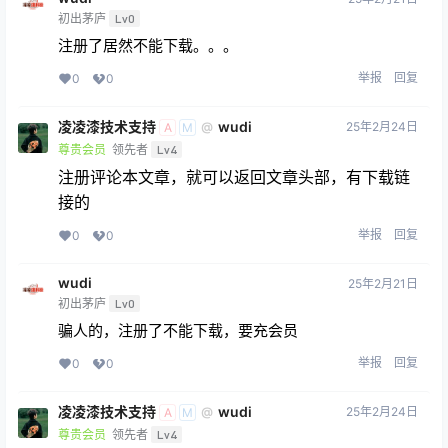
初出茅庐
Lv0
注册了居然不能下载。。。
举报
回复
0
0
凌凌漆技术支持
wudi
25年2月24日
@
A
M
尊贵会员
领先者
Lv4
注册评论本文章，就可以返回文章头部，有下载链
接的
举报
回复
0
0
wudi
25年2月21日
初出茅庐
Lv0
骗人的，注册了不能下载，要充会员
举报
回复
0
0
凌凌漆技术支持
wudi
25年2月24日
@
A
M
尊贵会员
领先者
Lv4