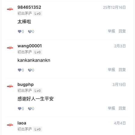
984651352
25年12月16日
初出茅庐
Lv0
太棒啦
举报
回复
0
0
wang00001
2月3日
初出茅庐
Lv0
kankankanankn
举报
回复
0
0
bugphp
3月19日
初出茅庐
Lv0
感谢好人一生平安
举报
回复
0
0
laoa
4月4日
初出茅庐
Lv0