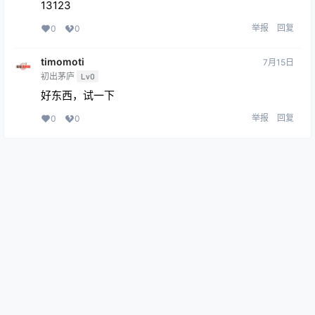
13123
举报
回复
0
0
timomoti
7月15日
初出茅庐
Lv0
好东西，试一下
举报
回复
0
0