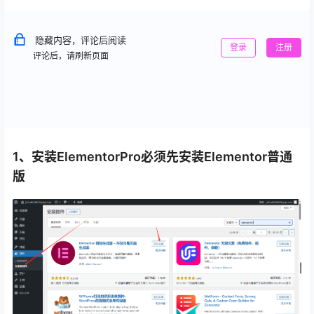
隐藏内容，评论后阅读
登录
注册
评论后，请刷新页面
1、安装ElementorPro必须先安装Elementor普通
版