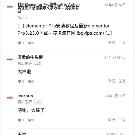
利用Elementor Pro组件call to Action
24年8月24日
实现图片悬停展示文字效果 – 凌凌漆官
网
Guest
[…] elementor Pro安装教程及最新elementor
Pro3.23.0下载 – 凌凌漆官网 (bpvips.com) […]
举报
回复
0
0
温柔的牛头梗
24年8月27日
初出茅庐
Lv0
太棒啦
举报
回复
0
0
Icarous
24年8月31日
初出茅庐
Lv0
感谢，太棒了
举报
回复
0
0
田时
24年9月4日