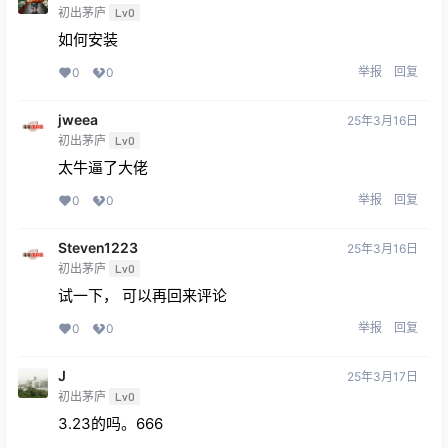
初出茅庐
Lv0
如何安装
举报
回复
0
0
jweea
25年3月16日
初出茅庐
Lv0
太牛逼了大佬
举报
回复
0
0
Steven1223
25年3月16日
初出茅庐
Lv0
试一下， 可以再回来评论
举报
回复
0
0
J
25年3月17日
初出茅庐
Lv0
3.23的吗。666