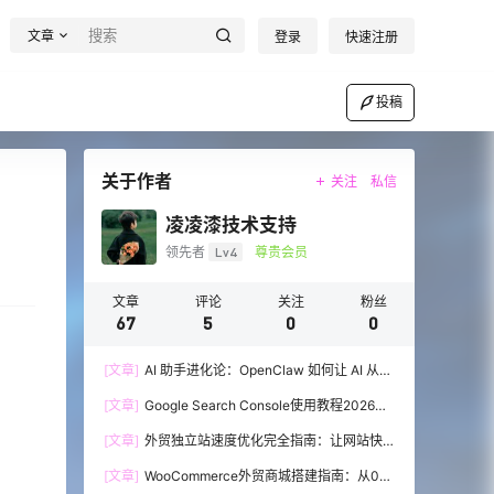
文章
登录
快速注册
投稿
关于作者
关注
私信
凌凌漆技术支持
领先者
Lv4
尊贵会员
文章
评论
关注
粉丝
67
5
0
0
[文章]
AI 助手进化论：OpenClaw 如何让 AI 从
“会说话”到“会办事”
[文章]
Google Search Console使用教程2026：
外贸SEO必备的免费神器
[文章]
外贸独立站速度优化完全指南：让网站快
到飞起
[文章]
WooCommerce外贸商城搭建指南：从0到