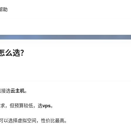
帮助
怎么选？
直接选
云主机
。
需求，但预算较低，选
vps
。
可以选择虚拟空间，性价比最高。