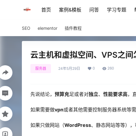
首页
案例&模板
问答
学习专题
SEO
elementor
插件教程
云主机和虚拟空间、VPS之间
0
260
服务器
24年5月29日
先说结论，
预算充
足或者对
独立
、
性能要求高
，
如果需要做
vpn
或者其他需要控制服务器系统等
如果只做网站（
WordPress
、静态网站等等），