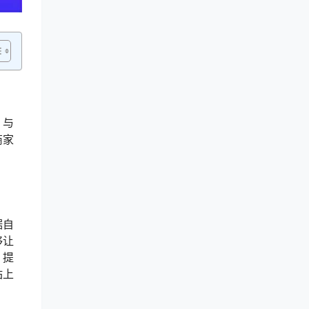
。与
商家
。
据自
够让
，提
站上