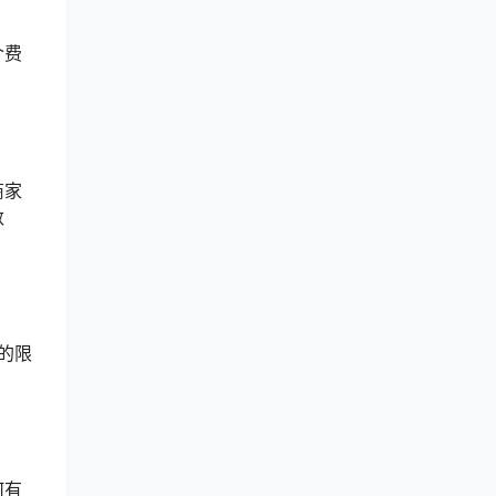
介费
商家
数
的限
何有