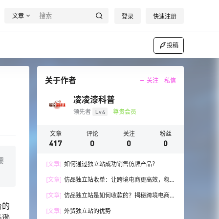
文章
登录
快速注册
投稿
关于作者
关注
私信
凌凌漆科普
领先者
Lv4
尊贵会员
文章
评论
关注
粉丝
417
0
0
0
摆
[文章]
如何通过独立站成功销售仿牌产品？
[文章]
仿品独立站收单：让跨境电商更高效，稳
步发展！
[文章]
仿品独立站是如何收款的？揭秘跨境电商
台的
的收款技巧与流程
[文章]
外贸独立站的优势
马逊