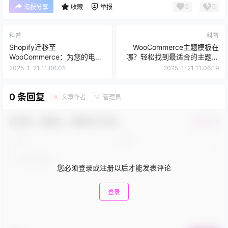
0
0
海报分享
收藏
举报
科普
科普
Shopify迁移至
WooCommerce主题模板在
WooCommerce：为您的电商
哪？轻松找到最适合的主题，
之路注入无限可能
打造完美网店！
2025-1-21 11:06:05
2025-1-21 11:06:19
0 条回复
文章作者
管理员
A
M
欢迎您，新朋友，感谢参与互动！
确认修改
您必须登录或注册以后才能发表评论
登录