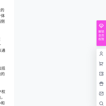
量的
个体
两侧
解锁
会员
交
权限
一
以通
包括
验的
户权
益，
争和