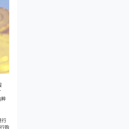
服
广
纯粹
进行
进行购