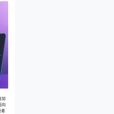
商加
面向
费者