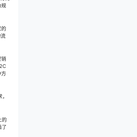
为规
家的
物流
促销
2C
种方
求，
上的
造了