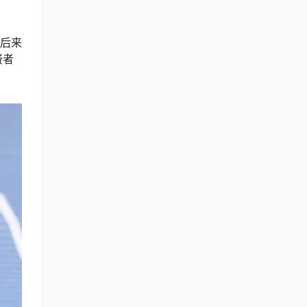
（后来
费者