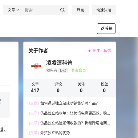
文章
登录
快速注册
投稿
关于作者
关注
私信
凌凌漆科普
领先者
Lv4
尊贵会员
文章
评论
关注
粉丝
417
0
0
0
程
[文章]
如何通过独立站成功销售仿牌产品？
[文章]
仿品独立站收单：让跨境电商更高效，稳
步发展！
[文章]
仿品独立站是如何收款的？揭秘跨境电商
世。
的收款技巧与流程
[文章]
外贸独立站的优势