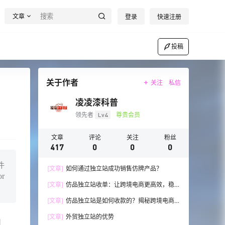
文章
登录
快速注册
投稿
关于作者
关注
私信
凌凌漆科普
领先者
Lv4
尊贵会员
文章
评论
关注
粉丝
417
0
0
0
件
[文章]
如何通过独立站成功销售仿牌产品？
r
[文章]
仿品独立站收单：让跨境电商更高效，稳
步发展！
[文章]
仿品独立站是如何收款的？揭秘跨境电商
的收款技巧与流程
[文章]
外贸独立站的优势
用