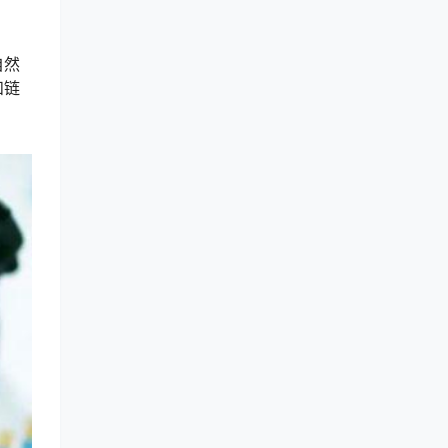
自然
和链