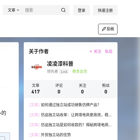
文章
登录
快速注册
投稿
关于作者
关注
私信
凌凌漆科普
领先者
Lv4
尊贵会员
文章
评论
关注
粉丝
417
0
0
0
[文章]
如何通过独立站成功销售仿牌产品？
多的
[文章]
仿品独立站收单：让跨境电商更高效，稳
步发展！
[文章]
仿品独立站是如何收款的？揭秘跨境电商
的收款技巧与流程
[文章]
外贸独立站的优势