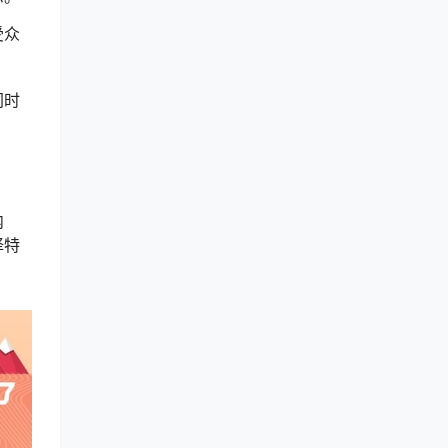
受众
同时
内
择特