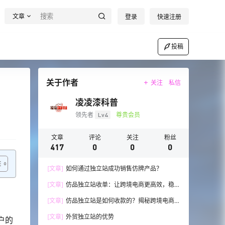
文章
登录
快速注册
投稿
关于作者
关注
私信
凌凌漆科普
领先者
Lv4
尊贵会员
文章
评论
关注
粉丝
417
0
0
0
[文章]
如何通过独立站成功销售仿牌产品？
[文章]
仿品独立站收单：让跨境电商更高效，稳
步发展！
[文章]
仿品独立站是如何收款的？揭秘跨境电商
的收款技巧与流程
[文章]
外贸独立站的优势
户的