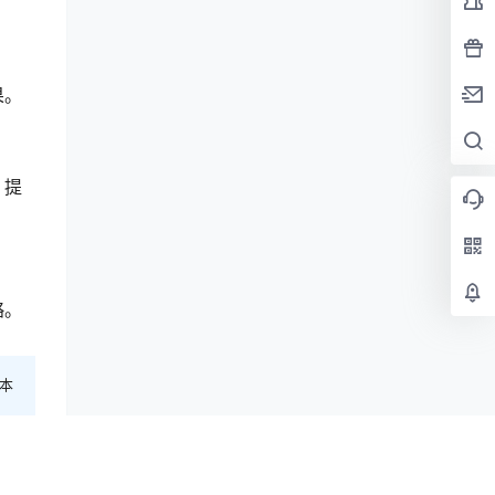
果。
，提
略。
本