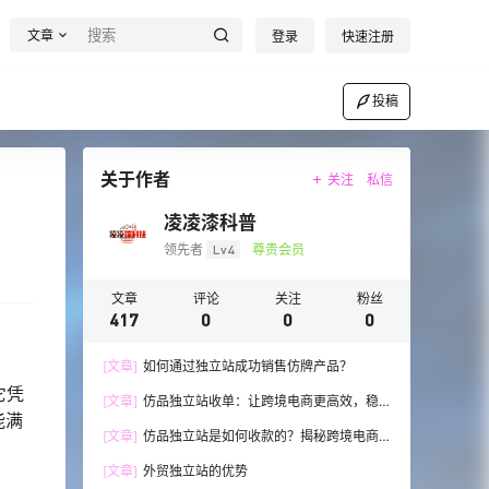
文章
登录
快速注册
投稿
关于作者
关注
私信
凌凌漆科普
领先者
Lv4
尊贵会员
文章
评论
关注
粉丝
417
0
0
0
[文章]
如何通过独立站成功销售仿牌产品？
它凭
[文章]
仿品独立站收单：让跨境电商更高效，稳
能满
步发展！
[文章]
仿品独立站是如何收款的？揭秘跨境电商
的收款技巧与流程
[文章]
外贸独立站的优势