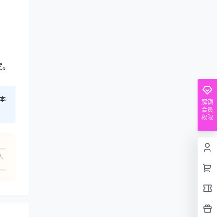
案。
本
解锁
会员
权限
人