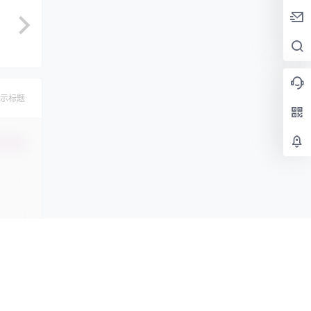
示标题
认修改
提交