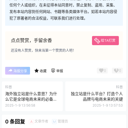
任何个人或组织，在未征得本站同意时，禁止复制、盗用、采集、
发布本站内容到任何网站、书籍等各类媒体平台。如若本站内容侵
犯了原著者的合法权益，可联系我们进行处理。
点点赞赏，手留余香
给TA打赏
还没有人赞赏，快来当第一个赞赏的人吧！
0
0
海报分享
收藏
举报
科普
科普
海外独立站是什么意思？为什
独立站是什么平台？打造个人
么它是全球电商未来的必备趋
品牌与电商未来的关键
势？
2025-1-9 13:56:58
2025-1-9 13:57:53
0 条回复
文章作者
管理员
A
M