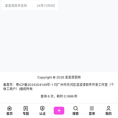
观，可视化，而不是枯燥的文本 无
凌凌漆技术支持
24年11月9日
论是百度算法和谷歌算法，都有提
出过图文并茂的方式编写一个对搜
索引擎友好的文章/产品。 随着AI的
发展，搜索引擎的蜘蛛已经可以识
别出图片中的文本，甚至可以识别
出图片里面的物体。当然，图片不
能出现大量重叠的关键词…
Copyright © 2026
凌凌漆官网
备案号：粤ICP备2024204149号-1 归广州市天河区凌凌漆软件开发工作室（个
体工商户）)版权所有
查询 6 次，耗时 0.1699 秒
首页
专题
认证
搜索
菜单
我的