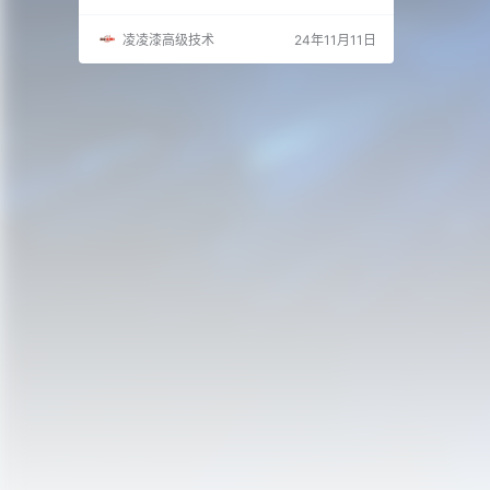
和优化方法： 1. PbootCMS 链接设置的基本要
点 SEO 友好链接：设置 URL 结构时，尽量避免
凌凌漆高级技术
24年11月11日
动态参数，确保 URL 简洁、包含关键词。 静态
化 URL：PbootCMS 支持 URL 静态化，可以生
成更利于 SEO 的静态链接。 统一链接格…