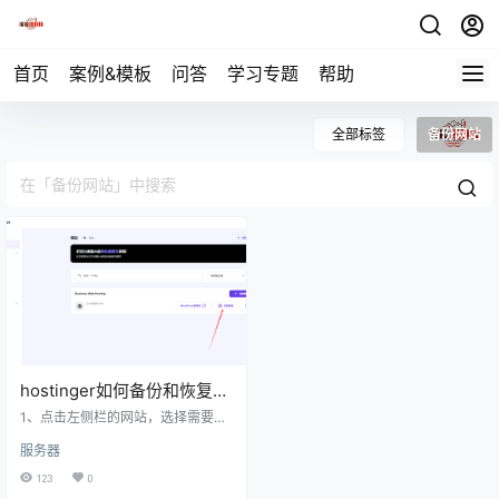
首页
案例&模板
问答
学习专题
帮助
全部标签
备份网站
hostinger如何备份和恢复备
份？
1、点击左侧栏的网站，选择需要备
份/恢复备份的网站，点击控制面板
服务器
2、点击概述主体中的备份和还原或
者左侧栏文件管理功能-备份与还原
123
0
3、根据自己需求，来选择。